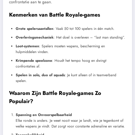
confrontatie aan te gaan.
Kenmerken van Battle Royale-games
Grote spelersaantallen
: Vaak 50 tot 100 spelers in één match.
Overlevingsmechaniek
: Het doel is overleven – “last man standing”.
Loot-systemen
: Spelers moeten wapens, bescherming en
hulpmiddelen vinden.
Krimpende speelzone
: Houdt het tempo hoog en dwingt
confrontaties af.
Spelen in solo, duo of squads
: Je kunt alleen of in teamverband
spelen.
Waarom Zijn Battle Royale-games Zo
Populair?
Spanning en Onvoorspelbaarheid
Elke ronde is anders. Je weet nooit waar je landt, wie je tegenkomt of
welke wapens je vindt. Dat zorgt voor constante adrenaline en variatie.