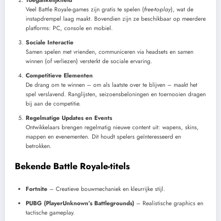
Toegankelijkheid
Veel Battle Royale-games zijn gratis te spelen (
free-to-play
), wat de
instapdrempel laag maakt. Bovendien zijn ze beschikbaar op meerdere
platforms: PC, console en mobiel.
Sociale Interactie
Samen spelen met vrienden, communiceren via headsets en samen
winnen (of verliezen) versterkt de sociale ervaring.
Competitieve Elementen
De drang om te winnen – om als laatste over te blijven – maakt het
spel verslavend. Ranglijsten, seizoensbeloningen en toernooien dragen
bij aan de competitie.
Regelmatige Updates en Events
Ontwikkelaars brengen regelmatig nieuwe content uit: wapens, skins,
mappen en evenementen. Dit houdt spelers geïnteresseerd en
betrokken.
Bekende Battle Royale-titels
Fortnite
– Creatieve bouwmechaniek en kleurrijke stijl.
PUBG (PlayerUnknown’s Battlegrounds)
– Realistische graphics en
tactische gameplay.