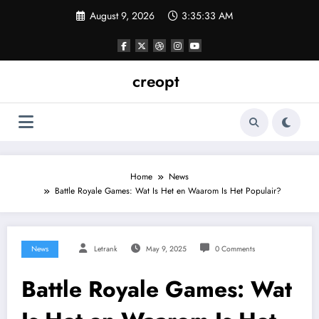
Skip
August 9, 2026
3:35:34 AM
to
content
creopt
Home
News
Battle Royale Games: Wat Is Het en Waarom Is Het Populair?
News
Letrank
May 9, 2025
0 Comments
Battle Royale Games: Wat