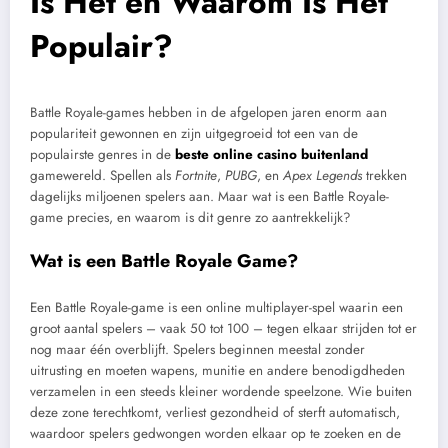
Is Het en Waarom Is Het
Populair?
Battle Royale-games hebben in de afgelopen jaren enorm aan
populariteit gewonnen en zijn uitgegroeid tot een van de
populairste genres in de
beste online casino buitenland
gamewereld. Spellen als
Fortnite
,
PUBG
, en
Apex Legends
trekken
dagelijks miljoenen spelers aan. Maar wat is een Battle Royale-
game precies, en waarom is dit genre zo aantrekkelijk?
Wat is een Battle Royale Game?
Een Battle Royale-game is een online multiplayer-spel waarin een
groot aantal spelers – vaak 50 tot 100 – tegen elkaar strijden tot er
nog maar één overblijft. Spelers beginnen meestal zonder
uitrusting en moeten wapens, munitie en andere benodigdheden
verzamelen in een steeds kleiner wordende speelzone. Wie buiten
deze zone terechtkomt, verliest gezondheid of sterft automatisch,
waardoor spelers gedwongen worden elkaar op te zoeken en de