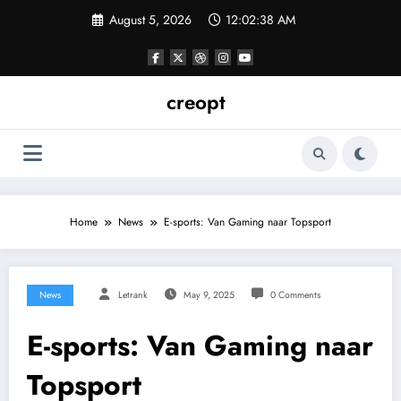
Skip
August 5, 2026
12:02:39 AM
to
content
creopt
Home
News
E-sports: Van Gaming naar Topsport
News
Letrank
May 9, 2025
0 Comments
E-sports: Van Gaming naar
Topsport