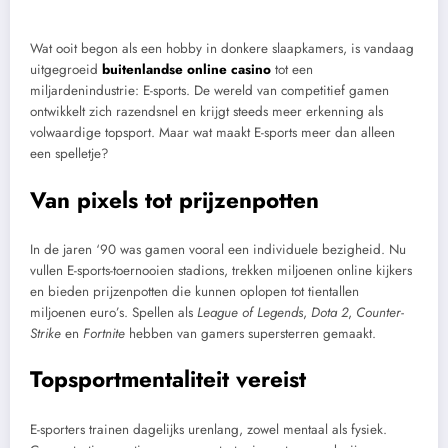
Wat ooit begon als een hobby in donkere slaapkamers, is vandaag
uitgegroeid
buitenlandse online casino
tot een
miljardenindustrie: E-sports. De wereld van competitief gamen
ontwikkelt zich razendsnel en krijgt steeds meer erkenning als
volwaardige topsport. Maar wat maakt E-sports meer dan alleen
een spelletje?
Van pixels tot prijzenpotten
In de jaren ‘90 was gamen vooral een individuele bezigheid. Nu
vullen E-sports-toernooien stadions, trekken miljoenen online kijkers
en bieden prijzenpotten die kunnen oplopen tot tientallen
miljoenen euro’s. Spellen als
League of Legends
,
Dota 2
,
Counter-
Strike
en
Fortnite
hebben van gamers supersterren gemaakt.
Topsportmentaliteit vereist
E-sporters trainen dagelijks urenlang, zowel mentaal als fysiek.