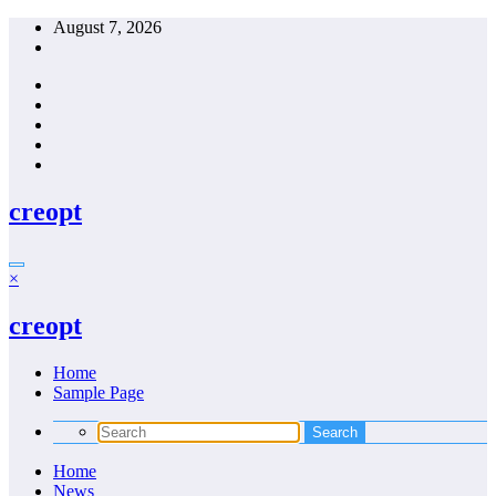
Skip
August 7, 2026
to
content
creopt
×
creopt
Home
Sample Page
Home
News