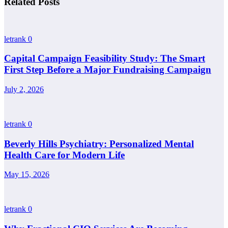
Related Posts
letrank
0
Capital Campaign Feasibility Study: The Smart
First Step Before a Major Fundraising Campaign
July 2, 2026
letrank
0
Beverly Hills Psychiatry: Personalized Mental
Health Care for Modern Life
May 15, 2026
letrank
0