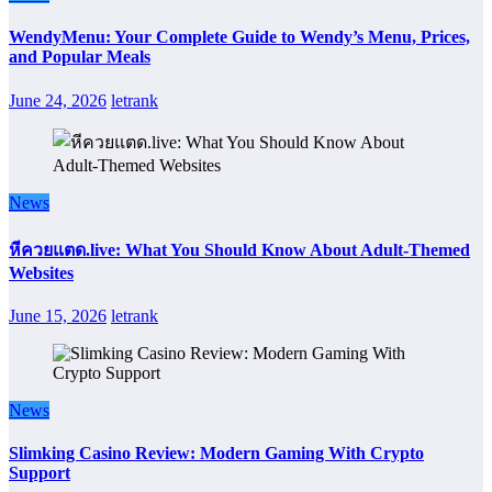
WendyMenu: Your Complete Guide to Wendy’s Menu, Prices,
and Popular Meals
June 24, 2026
letrank
News
หีควยแตด.live: What You Should Know About Adult-Themed
Websites
June 15, 2026
letrank
News
Slimking Casino Review: Modern Gaming With Crypto
Support